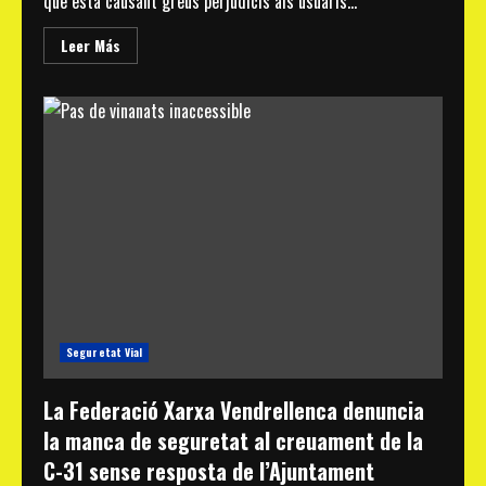
que està causant greus perjudicis als usuaris...
Read
Leer Más
more
about
Demanem
el
cessament
dels
responsables
de
la
gestió
ferroviària
a
Catalunya
Seguretat Vial
La Federació Xarxa Vendrellenca denuncia
la manca de seguretat al creuament de la
C-31 sense resposta de l’Ajuntament