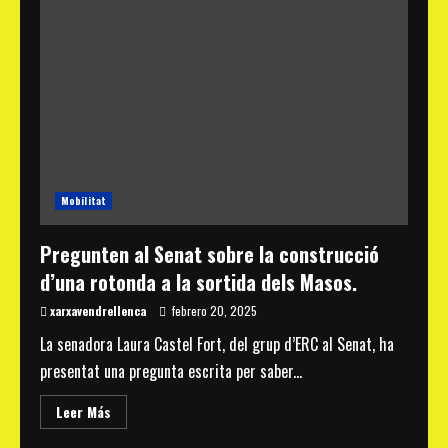
col·locarà
una
lluminària
a
la
parada
d’autobús
de
la
L0
a
l’N340
Mobilitat
Pregunten al Senat sobre la construcció
d’una rotonda a la sortida dels Masos.
xarxavendrellenca
febrero 20, 2025
La senadora Laura Castel Fort, del grup d’ERC al Senat, ha
presentat una pregunta escrita per saber...
Read
Leer Más
more
about