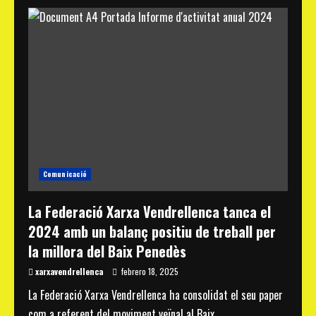
Pregunten
al
Senat
sobre
la
construcció
d’una
rotonda
a
la
sortida
dels
Masos.
Comunicació
La Federació Xarxa Vendrellenca tanca el
2024 amb un balanç positiu de treball per
la millora del Baix Penedès
xarxavendrellenca
febrero 18, 2025
La Federació Xarxa Vendrellenca ha consolidat el seu paper
com a referent del moviment veïnal al Baix...