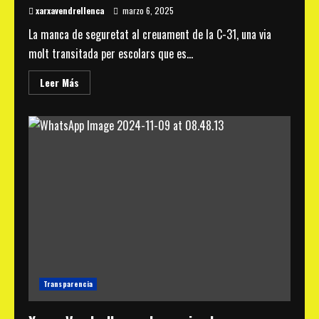
xarxavendrellenca
marzo 6, 2025
La manca de seguretat al creuament de la C-31, una via
molt transitada per escolars que es...
Read
Leer Más
more
about
La
Federació
Xarxa
Vendrellenca
denuncia
la
manca
de
seguretat
al
creuament
de
la
C-
31
sense
resposta
de
Transparencia
l’Ajuntament