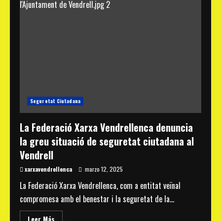
Seguretat Ciutadana
La Federació Xarxa Vendrellenca denuncia
la greu situació de seguretat ciutadana al
Vendrell
xarxavendrellenca
marzo 12, 2025
La Federació Xarxa Vendrellenca, com a entitat veïnal
compromesa amb el benestar i la seguretat de la...
Read
Leer Más