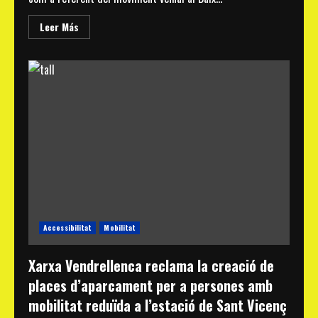
Read
Leer Más
more
about
La
Federació
Xarxa
Vendrellenca
tanca
el
2024
amb
un
balanç
positiu
de
treball
per
la
millora
del
Baix
Accessibilitat
Mobilitat
Penedès
Xarxa Vendrellenca reclama la creació de
places d’aparcament per a persones amb
mobilitat reduïda a l’estació de Sant Vicenç