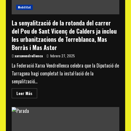
Mobilitat
La senyalització de la rotonda del carrer
del Pou de Sant Vicenç de Calders ja inclou
les urbanitzacions de Torreblanca, Mas
Borràs i Mas Astor
xarxavendrellenca
febrero 27, 2025
La Federació Xarxa Vendrellenca celebra que la Diputació de
Tarragona hagi completat la instal·lació de la
senyalització...
Read
Leer Más
more
about
La
senyalització
de
la
rotonda
del
carrer