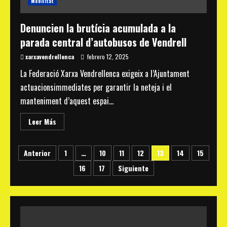
Mobilitat
Vicenç
de
Calders
Denuncien la brutícia acumulada a la
parada central d’autobusos de Vendrell
xarxavendrellenca
febrero 12, 2025
La Federació Xarxa Vendrellenca exigeix a l’Ajuntament
actuacionsimmediates per garantir la neteja i el
manteniment d’aquest espai...
Read
Leer Más
more
about
Denuncien
Paginación
la
Anterior
1
…
10
11
12
13
14
15
brutícia
acumulada
16
17
Siguiente
de
a
la
parada
entradas
central
d’autobusos
de
Vendrell