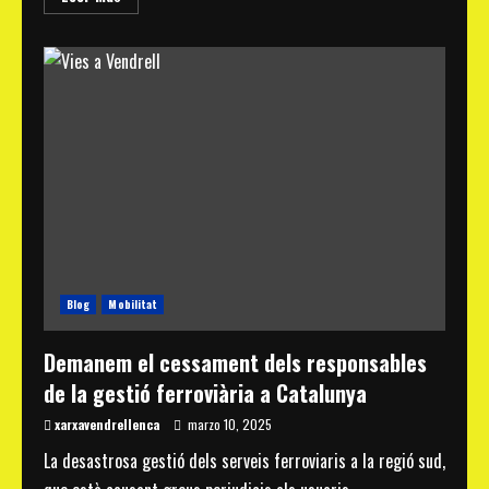
more
about
La
Federació
Xarxa
Vendrellenca
denuncia
la
greu
situació
de
seguretat
ciutadana
al
Vendrell
Blog
Mobilitat
Demanem el cessament dels responsables
de la gestió ferroviària a Catalunya
xarxavendrellenca
marzo 10, 2025
La desastrosa gestió dels serveis ferroviaris a la regió sud,