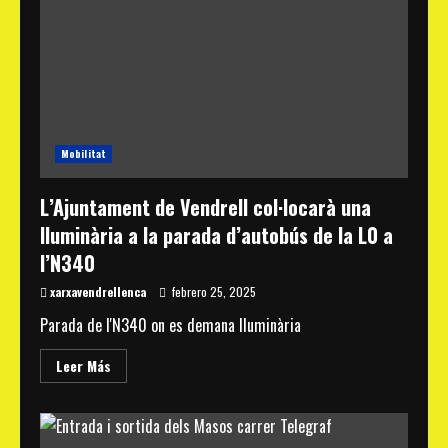
del
Pou
de
Sant
Vicenç
de
Calders
ja
inclou
les
urbanitzacions
Mobilitat
de
Torreblanca,
Mas
L’Ajuntament de Vendrell col·locarà una
Borràs
i
lluminària a la parada d’autobús de la L0 a
Mas
Astor
l’N340
xarxavendrellenca
febrero 25, 2025
Parada de l'N340 on es demana lluminària
Read
Leer Más
more
about
L’Ajuntament
de
Vendrell