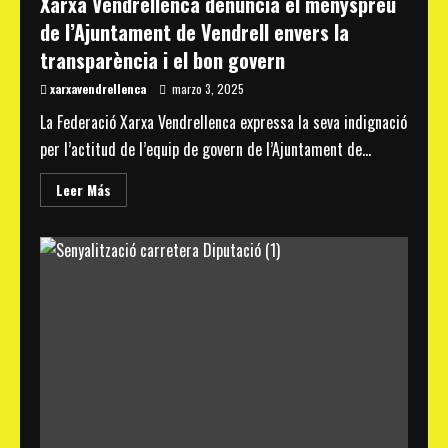
Xarxa Vendrellenca denuncia el menyspreu
de l’Ajuntament de Vendrell envers la
transparència i el bon govern
xarxavendrellenca
marzo 3, 2025
La Federació Xarxa Vendrellenca expressa la seva indignació
per l’actitud de l’equip de govern de l’Ajuntament de...
Read
Leer Más
more
about
Xarxa
Vendrellenca
denuncia
el
menyspreu
de
l’Ajuntament
de
Vendrell
envers
la
transparència
i
el
bon
govern