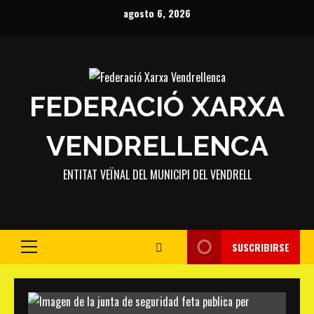
Saltar
agosto 6, 2026
al
contenido
FEDERACIÓ XARXA
VENDRELLENCA
ENTITAT VEÏNAL DEL MUNICIPI DEL VENDRELL
SUSCRIBIRSE
Menú
principal