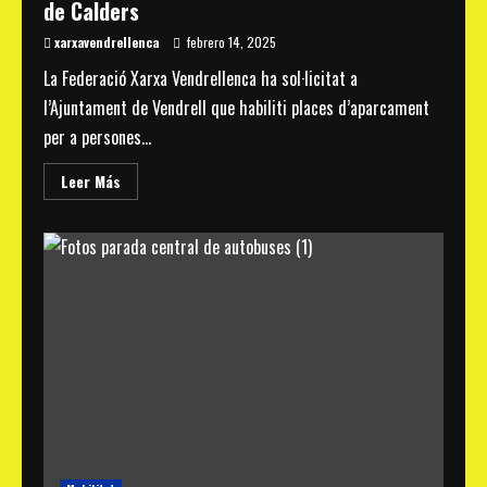
de Calders
xarxavendrellenca
febrero 14, 2025
La Federació Xarxa Vendrellenca ha sol·licitat a
l’Ajuntament de Vendrell que habiliti places d’aparcament
per a persones...
Read
Leer Más
more
about
Xarxa
Vendrellenca
reclama
la
creació
de
places
d’aparcament
per
a
persones
amb
mobilitat
reduïda
a
l’estació
de
Sant