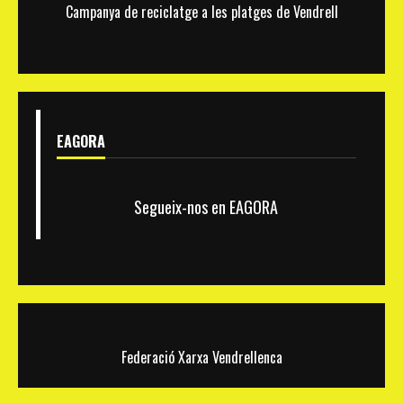
l’últim
Campanya de reciclatge a les platges de Vendrell
any
de
mandat
EAGORA
Segueix-nos en EAGORA
Federació Xarxa Vendrellenca