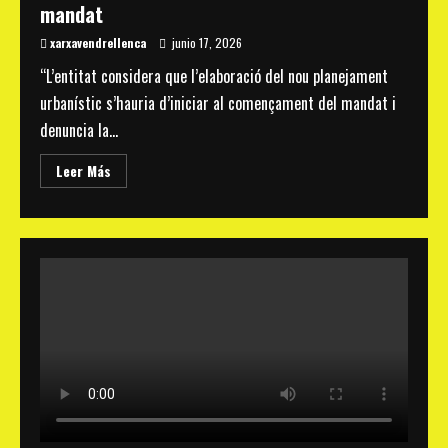
mandat
xarxavendrellenca
junio 17, 2026
“L’entitat considera que l’elaboració del nou planejament
urbanístic s’hauria d’iniciar al començament del mandat i
denuncia la...
Read
Leer Más
more
about
La
Federació
Xarxa
Vendrellenca
rebutja
participar
en
el
procés
del
nou
POUM
i
critica
que
s’impulsi
en