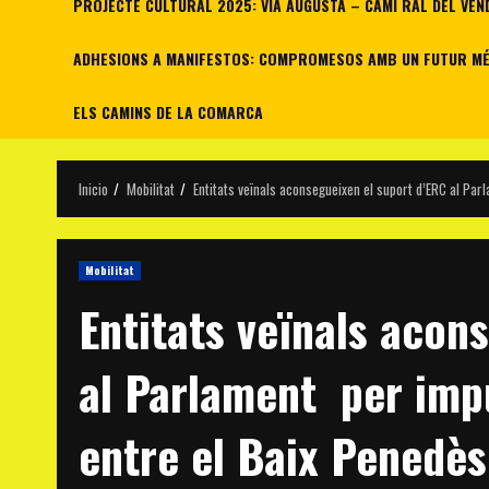
PROJECTE CULTURAL 2025: VIA AUGUSTA – CAMÍ RAL DEL VEN
ADHESIONS A MANIFESTOS: COMPROMESOS AMB UN FUTUR MÉS
ELS CAMINS DE LA COMARCA
Inicio
Mobilitat
Entitats veïnals aconsegueixen el suport d’ERC al Par
Mobilitat
Entitats veïnals acon
al Parlament per impu
entre el Baix Penedès