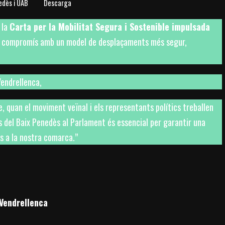
edès i UAB
Descarga
 la
Carta per la Mobilitat Segura i Sostenible impulsada
seu compromís amb un model de desplaçaments més segur,
Vendrellenca,
 quan el moviment veïnal i els representants polítics treballen
s del Baix Penedès al Parlament és essencial per garantir una
s a la nostra comarca.”
endrellenca