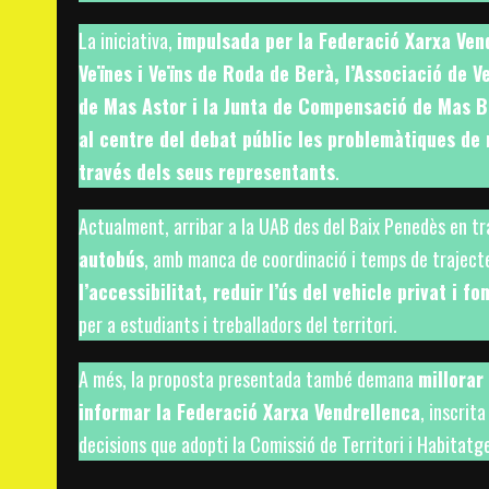
La iniciativa,
impulsada per la Federació Xarxa Ven
Veïnes i Veïns de Roda de Berà, l’Associació de V
de Mas Astor i la Junta de Compensació de Mas B
al centre del debat públic les problemàtiques de 
través dels seus representants
.
Actualment, arribar a la UAB des del Baix Penedès en t
autobús
, amb manca de coordinació i temps de trajecte
l’accessibilitat, reduir l’ús del vehicle privat i 
per a estudiants i treballadors del territori.
A més, la proposta presentada també demana
millorar
informar la Federació Xarxa Vendrellenca
, inscrit
decisions que adopti la Comissió de Territori i Habitatg