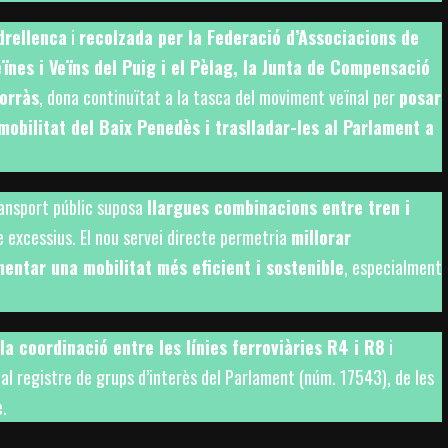
drellenca
i
recolzada per la Federació d’Associacions de
eïnes i Veïns del Puig i el Pèlag, la Junta de Compensació
orràs
, dona continuïtat a la tasca del moviment veïnal per
posar
mobilitat del Baix Penedès i traslladar-les al Parlament a
ransport públic suposa
llargues combinacions entre tren i
 excessius. El nou servei directe permetria
millorar
fomentar una mobilitat més eficient i sostenible
, especialment
 la coordinació entre les línies ferroviàries R4 i R8
i
a al registre de grups d’interès del Parlament (núm. 17543), de les
e.