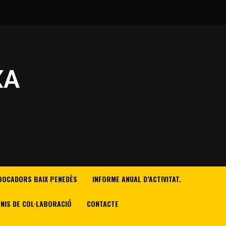
XA
BOCADORS BAIX PENEDÈS
INFORME ANUAL D’ACTIVITAT.
NIS DE COL·LABORACIÓ
CONTACTE