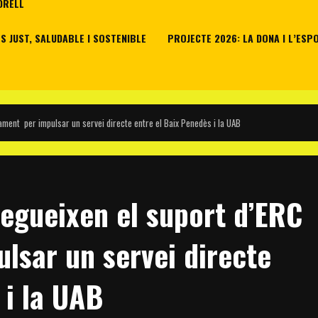
DRELL
 JUST, SALUDABLE I SOSTENIBLE
PROJECTE 2026: LA DONA I L’ESP
lament per impulsar un servei directe entre el Baix Penedès i la UAB
segueixen el suport d’ERC
lsar un servei directe
 i la UAB