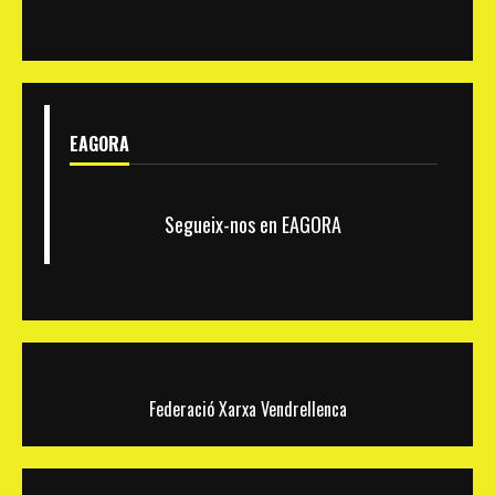
l’altura
del
Bingo
SANTVEN
EAGORA
Segueix-nos en EAGORA
Federació Xarxa Vendrellenca