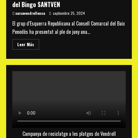
del Bingo SANTVEN
xarxavendrellenca
septiembre 25, 2024
El grup d’Esquerra Republicana al Consell Comarcal del Baix
Penedès ha presentat al ple de juny una...
Read
Leer Más
more
about
La
Federació
Xarxa
Vendrellenca
demana
la
construcció
d’una
rotonda
per
millorar
la
connexió
dels
camins
a
l’N-
340
Campanya de reciclatge a les platges de Vendrell
a