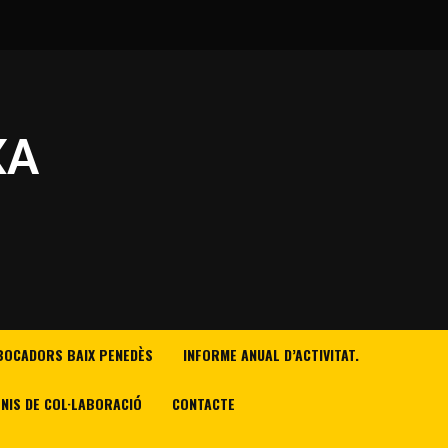
XA
BOCADORS BAIX PENEDÈS
INFORME ANUAL D’ACTIVITAT.
NIS DE COL·LABORACIÓ
CONTACTE