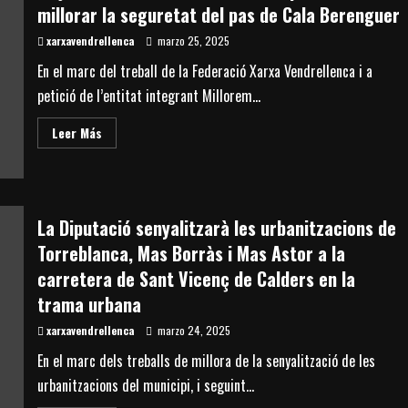
sobre
millorar la seguretat del pas de Cala Berenguer
el
pas
xarxavendrellenca
soterrani
marzo 25, 2025
del
Bingo
En el marc del treball de la Federació Xarxa Vendrellenca i a
i
l’expropiació
petició de l’entitat integrant Millorem...
del
pas
soterrani
Read
Leer Más
es
more
presenta
about
al
L’Ajuntament
Senat
del
Vendrell
es
compromet
La Diputació senyalitzarà les urbanitzacions de
a
millorar
Torreblanca, Mas Borràs i Mas Astor a la
la
seguretat
carretera de Sant Vicenç de Calders en la
del
pas
trama urbana
de
Cala
xarxavendrellenca
marzo 24, 2025
Berenguer
En el marc dels treballs de millora de la senyalització de les
urbanitzacions del municipi, i seguint...