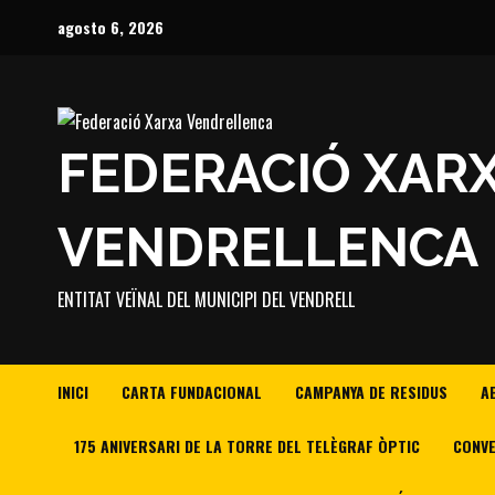
Saltar
agosto 6, 2026
al
contenido
FEDERACIÓ XAR
VENDRELLENCA
ENTITAT VEÏNAL DEL MUNICIPI DEL VENDRELL
INICI
CARTA FUNDACIONAL
CAMPANYA DE RESIDUS
A
175 ANIVERSARI DE LA TORRE DEL TELÈGRAF ÒPTIC
CONVE