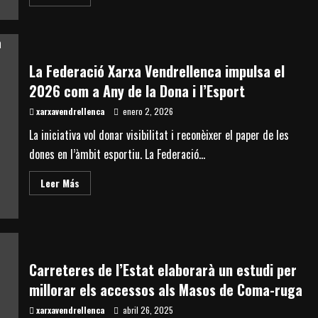
more
del
about
Governador
La
i
Federació
els
Xarxa
espais
Vendrellenca
naturals
celebra
de
La Federació Xarxa Vendrellenca impulsa el
que
la
es
costa
2026 com a Any de la Dona i l’Esport
porti
al
xarxavendrellenca
ple
enero 2, 2026
la
nova
La iniciativa vol donar visibilitat i reconèixer el paper de les
ordenança
i
dones en l’àmbit esportiu. La Federació...
espera
que
sigui
Read
Leer Más
un
more
veritable
about
fre
La
a
Federació
l’incivisme
Xarxa
Vendrellenca
impulsa
el
Carreteres de l’Estat elaborarà un estudi per
2026
com
millorar els accessos als Masos de Coma-ruga
a
Any
xarxavendrellenca
de
abril 26, 2025