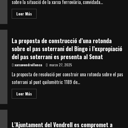
sobre la situació de la xarxa ferroviària, convidada...
Read
Leer Más
more
about
La
Federació
Xarxa
Vendrellenca
La proposta de construcció d’una rotonda
tracta
problemàtiques
sobre el pas soterrani del Bingo i l’expropiació
del
Baix
del pas soterrani es presenta al Senat
Penedès
amb
xarxavendrellenca
la
marzo 27, 2025
diputada
Raquel
La proposta de resolució per construir una rotonda sobre el pas
Sans
(ERC)
soterrani al punt quilomètric 1189 de...
al
Parlament
Read
Leer Más
more
about
La
proposta
de
construcció
d’una
L’Ajuntament del Vendrell es compromet a
rotonda