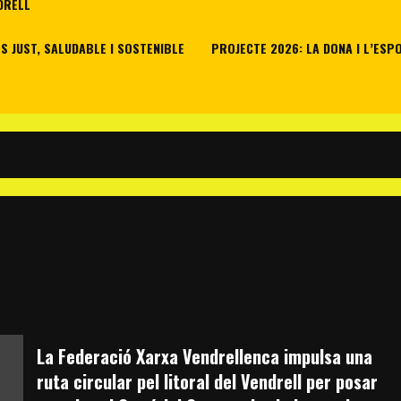
DRELL
 JUST, SALUDABLE I SOSTENIBLE
PROJECTE 2026: LA DONA I L’ESP
La Federació Xarxa Vendrellenca impulsa una
ruta circular pel litoral del Vendrell per posar