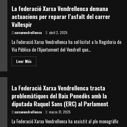
les
declaracions
La federació Xarxa Vendrellenca demana
de
l’Ajuntament
actuacions per reparar l’asfalt del carrer
de
Vendrell
Vallespir
sobre
les
xarxavendrellenca
accions
abril 2, 2025
davant
la
La Federació Xarxa Vendrellenca ha sol·licitat a la Regidoria de
situació
de
Via Pública de l’Ajuntament del Vendrell que...
la
torre
del
Read
Leer Más
Telègraf
more
Òptic
about
La
federació
Xarxa
Vendrellenca
La Federació Xarxa Vendrellenca tracta
demana
actuacions
problemàtiques del Baix Penedès amb la
per
reparar
diputada Raquel Sans (ERC) al Parlament
l’asfalt
del
xarxavendrellenca
carrer
marzo 31, 2025
Vallespir
La Federació Xarxa Vendrellenca ha assistit al ple monogràfic