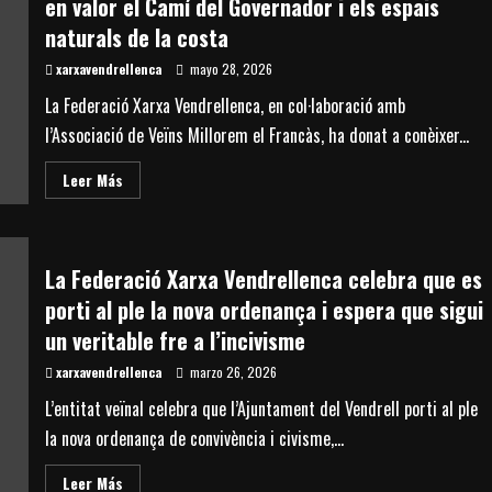
en valor el Camí del Governador i els espais
naturals de la costa
xarxavendrellenca
mayo 28, 2026
La Federació Xarxa Vendrellenca, en col·laboració amb
l’Associació de Veïns Millorem el Francàs, ha donat a conèixer...
Read
Leer Más
more
about
La
Federació
Xarxa
Vendrellenca
La Federació Xarxa Vendrellenca celebra que es
impulsa
una
porti al ple la nova ordenança i espera que sigui
ruta
circular
un veritable fre a l’incivisme
pel
litoral
xarxavendrellenca
marzo 26, 2026
del
Vendrell
L’entitat veïnal celebra que l’Ajuntament del Vendrell porti al ple
per
posar
la nova ordenança de convivència i civisme,...
en
valor
el
Read
Leer Más
Camí