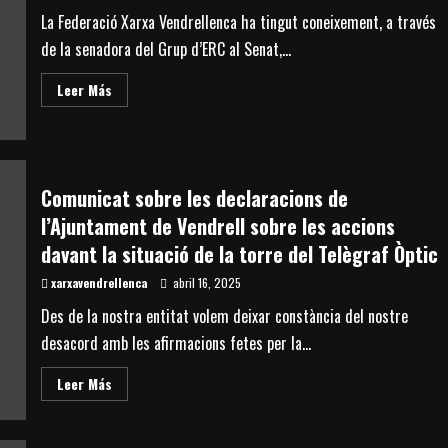
la
Dona
La Federació Xarxa Vendrellenca ha tingut coneixement, a través
i
l’Esport
de la senadora del Grup d’ERC al Senat,...
Read
Leer Más
more
about
Carreteres
de
l’Estat
elaborarà
un
Comunicat sobre les declaracions de
estudi
per
l’Ajuntament de Vendrell sobre les accions
millorar
els
davant la situació de la torre del Telègraf Òptic
accessos
als
xarxavendrellenca
Masos
abril 16, 2025
de
Coma-
Des de la nostra entitat volem deixar constància del nostre
ruga
desacord amb les afirmacions fetes per la...
Read
Leer Más
more
about
Comunicat
sobre