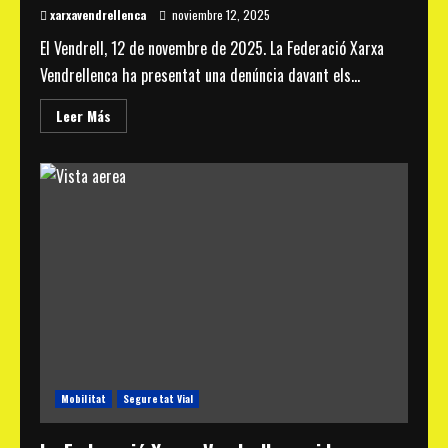
xarxavendrellenca
noviembre 12, 2025
El Vendrell, 12 de novembre de 2025. La Federació Xarxa
Vendrellenca ha presentat una denúncia davant els...
Read
Leer Más
more
about
La
Federació
Xarxa
Vendrellenca
denuncia
el
risc
per
manca
de
manteniment
de
l’enllumenat
públic
als
cos
d’Agents
Rurals
Mobilitat
Seguretat Vial