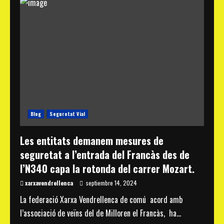
Xarxa
Vendrellenca
denuncia
la
manca
de
seguretat
al
creuament
de
la
C-
31
sense
resposta
de
Blog
Seguretat Vial
l’Ajuntament
Les entitats demanem mesures de
seguretat a l’entrada del Francàs des de
l’N340 capa la rotonda del carrer Mozart.
xarxavendrellenca
septiembre 14, 2024
La federació Xarxa Vendrellenca de comú acord amb
l’associació de veïns del de Milloren el Francàs, ha...