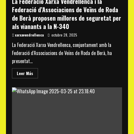
La Federació Xarxa Vendrellenca i la
Federació d’Associacions de Veïns de Roda
de Berà proposen millores de seguretat per
als vianants a la N-340
xarxavendrellenca
octubre 28, 2025
La Federació Xarxa Vendrellenca, conjuntament amb la
Federació d’Associacions de Veïns de Roda de Berà, ha
presentat...
Read
Leer Más
more
about
La
Federació
Xarxa
Vendrellenca
i
la
Federació
d’Associacions
de
Veïns
de
Roda