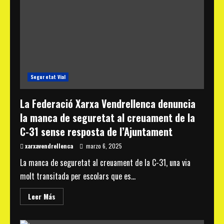
la
seguretat
del
pas
de
Cala
Berenguer
Seguretat Vial
La Federació Xarxa Vendrellenca denuncia
la manca de seguretat al creuament de la
C-31 sense resposta de l’Ajuntament
xarxavendrellenca
marzo 6, 2025
La manca de seguretat al creuament de la C-31, una via
molt transitada per escolars que es...
Read
Leer Más
more
about
La
Federació