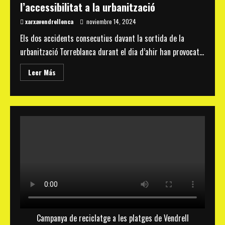
l’accessibilitat a la urbanització
xarxavendrellenca
noviembre 14, 2024
Els dos accidents consecutius davant la sortida de la
urbanització Torreblanca durant el dia d’ahir han provocat...
Read
Leer Más
more
about
L’Associació
de
Veïnes
i
Veïns
de
Torreblanca
i
la
Federació
Xarxa
Vendrellenca
demanen
solucions
per
a
l’accessibilitat
a
Campanya de reciclatge a les platges de Vendrell
la