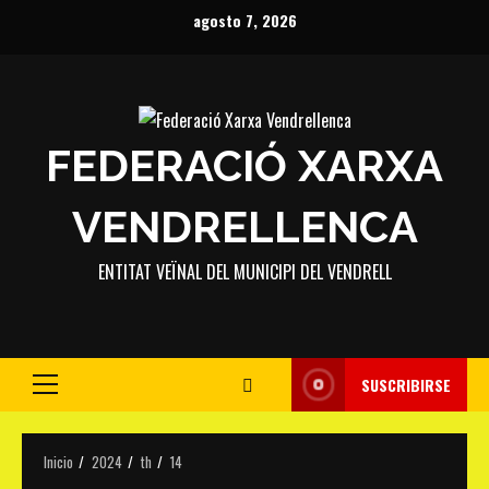
Saltar
agosto 7, 2026
al
contenido
FEDERACIÓ XARXA
VENDRELLENCA
ENTITAT VEÏNAL DEL MUNICIPI DEL VENDRELL
SUSCRIBIRSE
Menú
principal
Inicio
2024
th
14