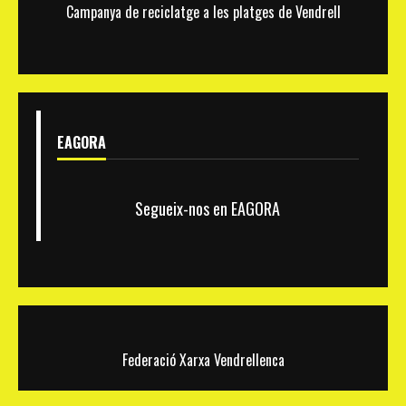
i
Campanya de reciclatge a les platges de Vendrell
cultura
al
Baix
Penedès
EAGORA
Segueix-nos en EAGORA
Federació Xarxa Vendrellenca