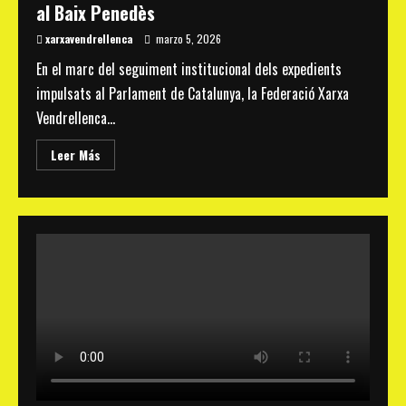
al Baix Penedès
xarxavendrellenca
marzo 5, 2026
En el marc del seguiment institucional dels expedients
impulsats al Parlament de Catalunya, la Federació Xarxa
Vendrellenca...
Read
Leer Más
more
about
La
Federació
Xarxa
Vendrellenca
es
reuneix
amb
la
diputada
Raquel
Sans
per
abordar
qüestions
de
patrimoni,
mobilitat