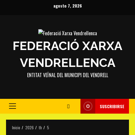
Saltar
agosto 7, 2026
al
contenido
FEDERACIÓ XARXA
VENDRELLENCA
ENTITAT VEÏNAL DEL MUNICIPI DEL VENDRELL
SUSCRIBIRSE
Menú
principal
Inicio
2026
th
5