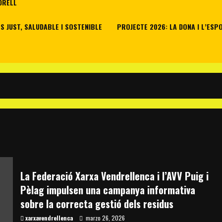
DRELL
 JUST, SALUDABLE I SOSTENIBLE
PROJECTE 2026: LA DONA I L’ESP
La Federació Xarxa Vendrellenca i l’AVV Puig i
Pèlag impulsen una campanya informativa
sobre la correcta gestió dels residus
xarxavendrellenca
marzo 26, 2026