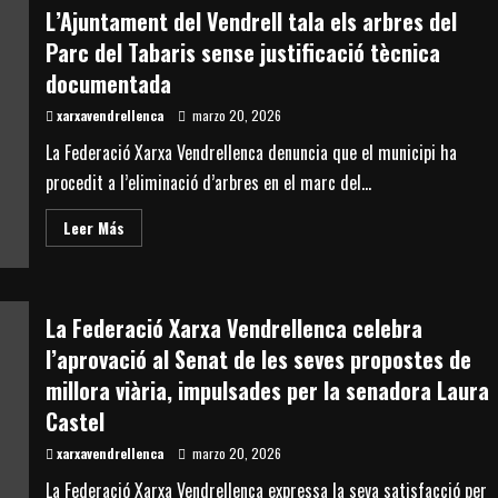
Vendrellenca
L’Ajuntament del Vendrell tala els arbres del
celebra
que
Parc del Tabaris sense justificació tècnica
es
porti
documentada
al
ple
xarxavendrellenca
la
marzo 20, 2026
nova
ordenança
La Federació Xarxa Vendrellenca denuncia que el municipi ha
i
espera
procedit a l’eliminació d’arbres en el marc del...
que
sigui
un
Read
Leer Más
veritable
more
fre
about
a
L’Ajuntament
l’incivisme
del
Vendrell
tala
La Federació Xarxa Vendrellenca celebra
els
arbres
l’aprovació al Senat de les seves propostes de
del
Parc
millora viària, impulsades per la senadora Laura
del
Tabaris
Castel
sense
justificació
xarxavendrellenca
marzo 20, 2026
tècnica
documentada
La Federació Xarxa Vendrellenca expressa la seva satisfacció per