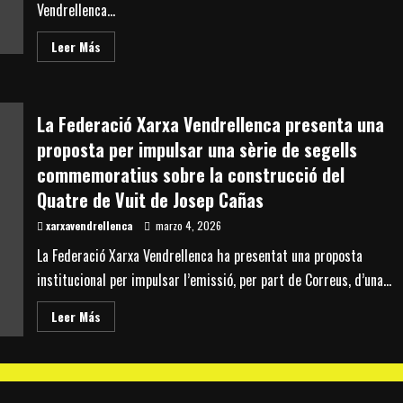
Vendrellenca...
Fenosa
Read
Leer Más
more
about
La
Federació
Xarxa
La Federació Xarxa Vendrellenca presenta una
Vendrellenca
es
proposta per impulsar una sèrie de segells
reuneix
amb
commemoratius sobre la construcció del
la
diputada
Quatre de Vuit de Josep Cañas
Raquel
Sans
per
xarxavendrellenca
marzo 4, 2026
abordar
qüestions
La Federació Xarxa Vendrellenca ha presentat una proposta
de
patrimoni,
institucional per impulsar l’emissió, per part de Correus, d’una...
mobilitat
i
cultura
Read
Leer Más
al
more
Baix
about
Penedès
La
Federació
Xarxa
Vendrellenca