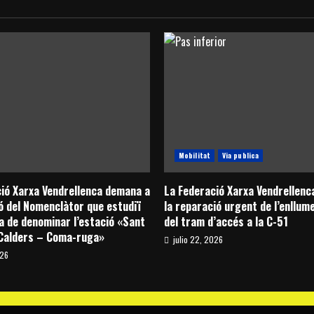
presenta
una
proposta
per
impulsar
una
sèrie
de
segells
commemoratius
sobre
la
construcció
del
Quatre
de
Vuit
Mobilitat
Via publica
de
Josep
Cañas
ió Xarxa Vendrellenca demana a
La Federació Xarxa Vendrellen
ó del Nomenclàtor que estudiï
la reparació urgent de l’enllum
a de denominar l’estació «Sant
del tram d’accés a la C-51
 Calders – Coma-ruga»
julio 22, 2026
026