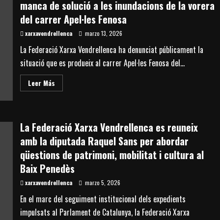
manca de solució a les inundacions de la vorera
Roda
de
del carrer Apel·les Fenosa
Berà
proposen
xarxavendrellenca
millorar
marzo 13, 2026
la
seguretat
La Federació Xarxa Vendrellenca ha denunciat públicament la
dels
vianants
situació que es produeix al carrer Apel·les Fenosa del...
a
la
rotonda
Read
Leer Más
del
more
PK
about
1185
La
de
Federació
la
Xarxa
N-
Vendrellenca
La Federació Xarxa Vendrellenca es reuneix
340
denuncia
la
amb la diputada Raquel Sans per abordar
manca
de
qüestions de patrimoni, mobilitat i cultura al
solució
a
Baix Penedès
les
inundacions
xarxavendrellenca
marzo 5, 2026
de
la
En el marc del seguiment institucional dels expedients
vorera
del
impulsats al Parlament de Catalunya, la Federació Xarxa
carrer
Apel·les