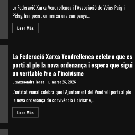
La Federació Xarxa Vendrellenca i l’Associació de Veïns Puig i
Pèlag han posat en marxa una campanya...
Read
Leer Más
more
about
La
Federació
Xarxa
Vendrellenca
La Federació Xarxa Vendrellenca celebra que es
i
l’AVV
porti al ple la nova ordenança i espera que sigui
Puig
i
un veritable fre a l’incivisme
Pèlag
impulsen
xarxavendrellenca
una
marzo 26, 2026
campanya
informativa
L’entitat veïnal celebra que l’Ajuntament del Vendrell porti al ple
sobre
la
la nova ordenança de convivència i civisme,...
correcta
gestió
dels
Read
Leer Más
residus
more
about
La
Federació
Xarxa