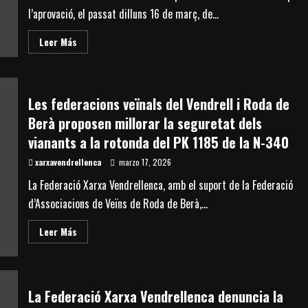
l’aprovació, el passat dilluns 16 de març, de...
Read
Leer Más
more
about
La
Federació
Xarxa
Vendrellenca
Les federacions veïnals del Vendrell i Roda de
celebra
l’aprovació
Berà proposen millorar la seguretat dels
al
Senat
vianants a la rotonda del PK 1185 de la N-340
de
les
xarxavendrellenca
marzo 17, 2026
seves
propostes
La Federació Xarxa Vendrellenca, amb el suport de la Federació
de
millora
d’Associacions de Veïns de Roda de Berà,...
viària,
impulsades
per
Read
Leer Más
la
more
senadora
about
Laura
Les
Castel
federacions
veïnals
del
La Federació Xarxa Vendrellenca denuncia la
Vendrell
i