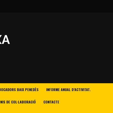
XA
BOCADORS BAIX PENEDÈS
INFORME ANUAL D’ACTIVITAT.
NIS DE COL·LABORACIÓ
CONTACTE