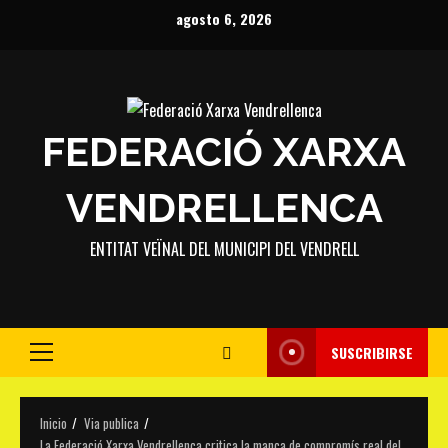
Saltar
agosto 6, 2026
al
contenido
FEDERACIÓ XARXA
VENDRELLENCA
ENTITAT VEÏNAL DEL MUNICIPI DEL VENDRELL
SUSCRIBIRSE
Menú
principal
Inicio
Via publica
La Federació Xarxa Vendrellenca critica la manca de compromís real del