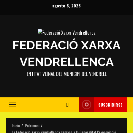
Saltar
agosto 6, 2026
al
contenido
FEDERACIÓ XARXA
VENDRELLENCA
ENTITAT VEÏNAL DEL MUNICIPI DEL VENDRELL
SUSCRIBIRSE
Menú
principal
Inicio
Patrimoni
La Federació Xarxa Vendrellenca demana a la Generalitat l’expropiació