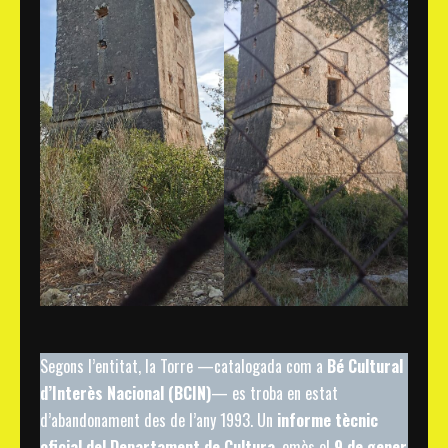
Segons l’entitat, la Torre —catalogada com a
Bé Cultural
d’Interès Nacional (BCIN)
— es troba en estat
d’abandonament des de l’any 1993. Un
informe tècnic
oficial del Departament de Cultura
, emès el
9 de gener