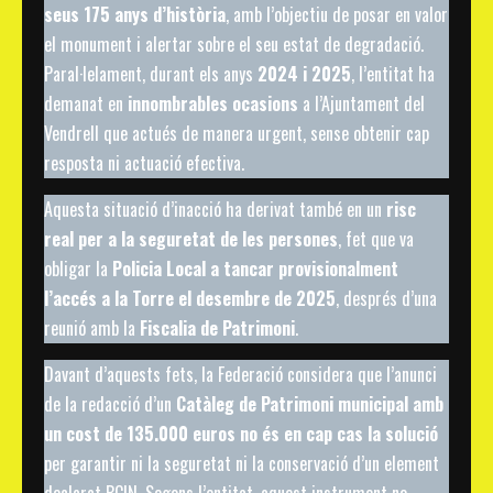
seus 175 anys d’història
, amb l’objectiu de posar en valor
el monument i alertar sobre el seu estat de degradació.
Paral·lelament, durant els anys
2024 i 2025
, l’entitat ha
demanat en
innombrables ocasions
a l’Ajuntament del
Vendrell que actués de manera urgent, sense obtenir cap
resposta ni actuació efectiva.
Aquesta situació d’inacció ha derivat també en un
risc
real per a la seguretat de les persones
, fet que va
obligar la
Policia Local a tancar provisionalment
l’accés a la Torre el desembre de 2025
, després d’una
reunió amb la
Fiscalia de Patrimoni
.
Davant d’aquests fets, la Federació considera que l’anunci
de la redacció d’un
Catàleg de Patrimoni municipal amb
un cost de 135.000 euros
no és en cap cas la solució
per garantir ni la seguretat ni la conservació d’un element
declarat BCIN. Segons l’entitat, aquest instrument no