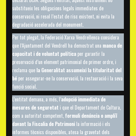
substitueix les obligacions legals immediates de
conservació, ni resol l’estat de risc existent, ni evita la
degradació accelerada del monument.
Per tot plegat, la Federació Xarxa Vendrellenca considera
que l’Ajuntament del Vendrell ha demostrat una
manca de
capacitat i de voluntat política
per garantir la
preservació d’un element patrimonial de primer ordre, i
reclama que
la Generalitat assumeixi la titularitat del
bé
per assegurar-ne la conservació, la restauració i la seva
funció social.
L’entitat demana, a més, l’
adopció immediata de
mesures de seguretat
i que el Departament de Cultura,
com a autoritat competent,
formuli denúncia o ampliï
davant la Fiscalia de Patrimoni
la informació i els
informes tècnics disponibles, atesa la gravetat dels