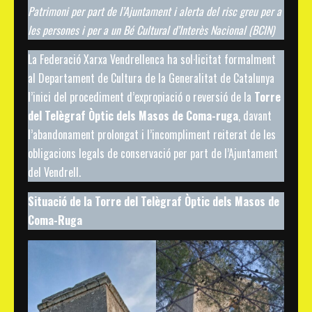
Patrimoni per part de l’Ajuntament i alerta del risc greu per a
les persones i per a un Bé Cultural d’Interès Nacional (BCIN)
La Federació Xarxa Vendrellenca ha sol·licitat formalment
al Departament de Cultura de la Generalitat de Catalunya
l’inici del procediment d’expropiació o reversió de la
Torre
del Telègraf Òptic dels Masos de Coma-ruga
, davant
l’abandonament prolongat i l’incompliment reiterat de les
obligacions legals de conservació per part de l’Ajuntament
del Vendrell.
Situació de la Torre del Telègraf Òptic dels Masos de
Coma-Ruga