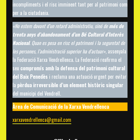
incompliments i el risc imminent tant per al patrimoni com
per a la ciutadania.
«No estem davant d’un retard administratiu, sinó de
més de
trenta anys d’abandonament d’un Bé Cultural d’Interès
Nacional
. Quan es posa en risc el patrimoni i la seguretat de
les persones, l’administració superior ha d’actuar»,
assenyala
la Federació Xarxa Vendrellenca. La Federació reafirma el
seu
compromís amb la defensa del patrimoni cultural
del Baix Penedès
i reclama una actuació urgent per evitar
la
pèrdua irreversible d’un element històric singular
del municipi del Vendrell.
Àrea de Comunicació de la Xarxa Vendrellenca
xarxavendrellenca@gmail.com