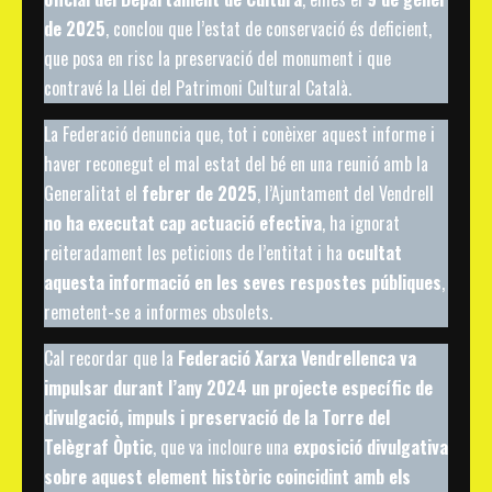
de 2025
, conclou que l’estat de conservació és deficient,
que posa en risc la preservació del monument i que
contravé la Llei del Patrimoni Cultural Català.
La Federació denuncia que, tot i conèixer aquest informe i
haver reconegut el mal estat del bé en una reunió amb la
Generalitat el
febrer de 2025
, l’Ajuntament del Vendrell
no ha executat cap actuació efectiva
, ha ignorat
reiteradament les peticions de l’entitat i ha
ocultat
aquesta informació en les seves respostes públiques
,
remetent-se a informes obsolets.
Cal recordar que la
Federació Xarxa Vendrellenca va
impulsar durant l’any 2024 un projecte específic de
divulgació, impuls i preservació de la Torre del
Telègraf Òptic
, que va incloure una
exposició divulgativa
sobre aquest element històric coincidint amb els