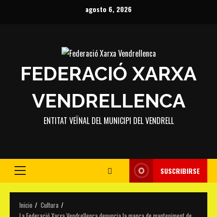
Saltar
agosto 6, 2026
al
contenido
FEDERACIÓ XARXA
VENDRELLENCA
ENTITAT VEÏNAL DEL MUNICIPI DEL VENDRELL
SUSCRIBIRSE
Menú
principal
Inicio
Cultura
La Federació Xarxa Vendrellenca denuncia la manca de manteniment de