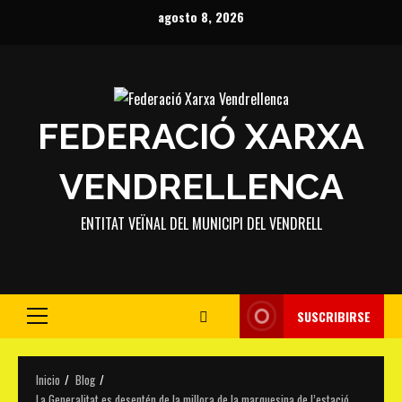
Saltar
agosto 8, 2026
al
contenido
FEDERACIÓ XARXA
VENDRELLENCA
ENTITAT VEÏNAL DEL MUNICIPI DEL VENDRELL
SUSCRIBIRSE
Menú
principal
Inicio
Blog
La Generalitat es desentén de la millora de la marquesina de l’estació