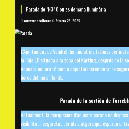
Parada de l'N340 on es demana lluminària
xarxavendrellenca
febrero 25, 2025
L’Ajuntament de Vendrell ha iniciat els tràmits per inst
la línia L0 situada a la zona del Karting, després de la s
Aquesta millora té com a objectiu incrementar la segure
hores del matí i la nit.
Parada de la sortida de Torreb
Actualment, la marquesina d’aquesta parada no disposa 
visibilitat i seguretat per als viatgers que esperen el t