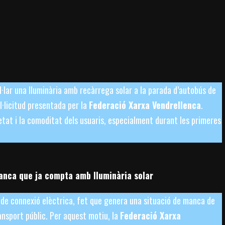
al·lar una lluminària amb recàrrega solar a la parada d’autobús de
ol·licitud presentada per la
Federació Xarxa Vendrellenca
.
tat i la comoditat dels usuaris, especialment durant les primeres
lanca que ja compta amb lluminària solar
de connexió elèctrica, fet que genera una situació de manca de
ransport públic. Per aquest motiu, la
Federació Xarxa