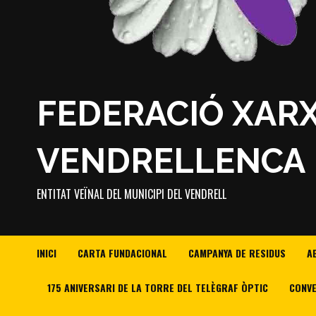
FEDERACIÓ XAR
VENDRELLENCA
ENTITAT VEÏNAL DEL MUNICIPI DEL VENDRELL
INICI
CARTA FUNDACIONAL
CAMPANYA DE RESIDUS
A
175 ANIVERSARI DE LA TORRE DEL TELÈGRAF ÒPTIC
CONVE