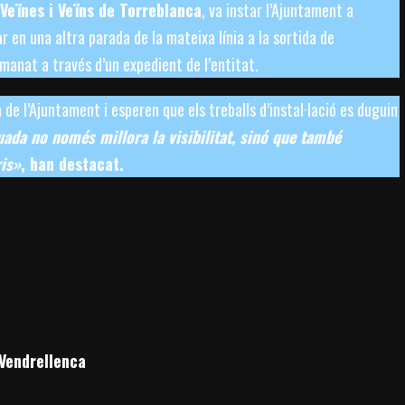
Veïnes i Veïns de Torreblanca
, va instar l’Ajuntament a
ar en una altra parada de la mateixa línia a la sortida de
anat a través d’un expedient de l’entitat.
de l’Ajuntament i esperen que els treballs d’instal·lació es duguin
ada no només millora la visibilitat, sinó que també
ris»
, han destacat.
endrellenca