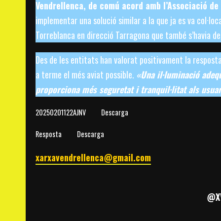
Vendrellenca, de comú acord amb l’Associació de 
implementar una solució similar a la que ja es va col·loc
Torreblanca en direcció Tarragona que també s’havia dem
Des de les entitats han valorat positivament la resposta 
a terme el més aviat possible.
«Una il·luminació adequ
proporciona més seguretat i tranquil·litat als usua
20250201122AJNV
Descarga
Resposta
Descarga
xarxavendrellenca@gmail.com
@XV