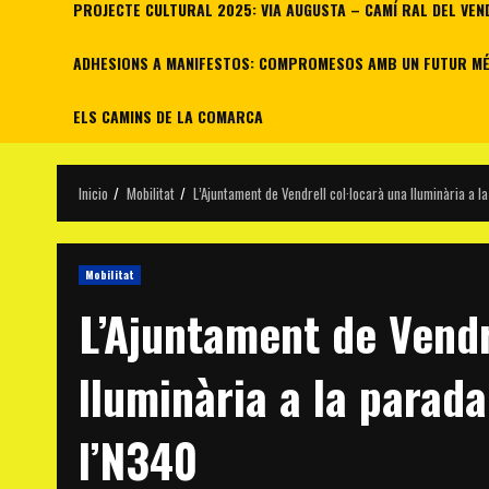
PROJECTE CULTURAL 2025: VIA AUGUSTA – CAMÍ RAL DEL VEN
ADHESIONS A MANIFESTOS: COMPROMESOS AMB UN FUTUR MÉS
ELS CAMINS DE LA COMARCA
Inicio
Mobilitat
L’Ajuntament de Vendrell col·locarà una lluminària a l
Mobilitat
L’Ajuntament de Vendr
lluminària a la parada
l’N340