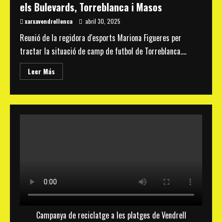
els Bulevards, Torreblanca i Masos
xarxavendrellenca
abril 30, 2025
Reunió de la regidora d'esports Mariona Figueres per
tractar la situació de camp de futbol de Torreblanca....
Read
Leer Más
more
about
La
Federació
Xarxa
Vendrellenca
tanca
un
cicle
de
reunions
amb
la
regidora
d’Esports
per
millorar
els
espais
esportius
Campanya de reciclatge a les platges de Vendrell
del