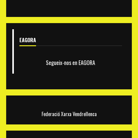
Tancat,
els
Bulevards,
Torreblanca
i
Masos
EAGORA
Segueix-nos en EAGORA
Federació Xarxa Vendrellenca