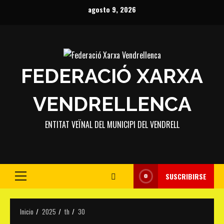
Saltar
agosto 9, 2026
al
contenido
FEDERACIÓ XARXA
VENDRELLENCA
ENTITAT VEÏNAL DEL MUNICIPI DEL VENDRELL
SUSCRIBIRSE
Menú
principal
Inicio
2025
th
30