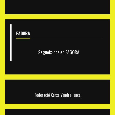
Federació
Xarxa
Vendrellenca
EAGORA
Segueix-nos en EAGORA
Federació Xarxa Vendrellenca