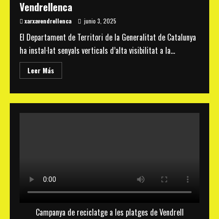
Vendrellenca
xarxavendrellenca
junio 3, 2025
El Departament de Territori de la Generalitat de Catalunya
ha instal·lat senyals verticals d’alta visibilitat a la...
Read
Leer Más
more
about
La
Generalitat
instal·la
senyals
d’alta
visibilitat
a
la
C-
31
per
millorar
la
seguretat
escolar,
a
petició
de
Campanya de reciclatge a les platges de Vendrell
la