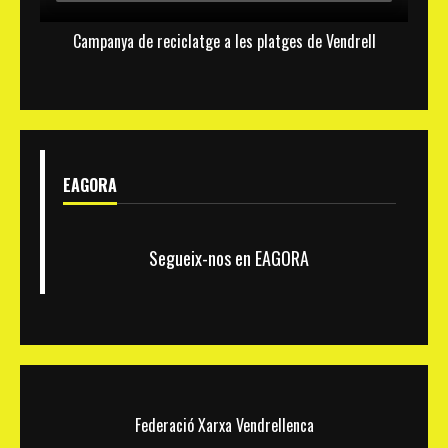
de
propaganda
electoral
Campanya de reciclatge a les platges de Vendrell
i
no
una
resposta
real
a
les
necessitats
de
la
EAGORA
gent
gran
Segueix-nos en EAGORA
Federació Xarxa Vendrellenca