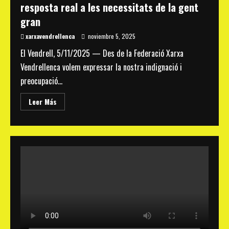
resposta real a les necessitats de la gent
gran
xarxavendrellenca
noviembre 5, 2025
El Vendrell, 5/11/2025 — Des de la Federació Xarxa
Vendrellenca volem expressar la nostra indignació i
preocupació...
Read
Leer Más
more
about
La
Federació
Xarxa
Vendrellenca
considera
que
el
programa
“Vacances
per
a
tu”
és
una
acció