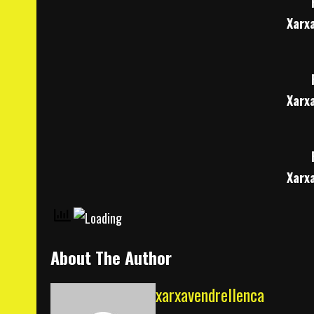
Xarx
Xarx
Xarx
About The Author
xarxavendrellenca