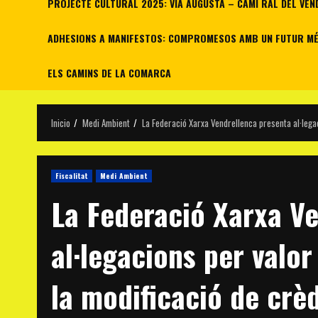
PROJECTE CULTURAL 2025: VIA AUGUSTA – CAMÍ RAL DEL VEN
ADHESIONS A MANIFESTOS: COMPROMESOS AMB UN FUTUR MÉS
ELS CAMINS DE LA COMARCA
Inicio
Medi Ambient
La Federació Xarxa Vendrellenca presenta al·legac
Fiscalitat
Medi Ambient
La Federació Xarxa V
al·legacions per valo
la modificació de crèd