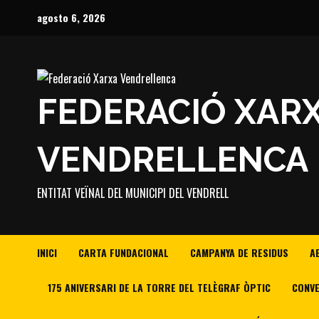
Saltar
agosto 6, 2026
al
contenido
FEDERACIÓ XAR
VENDRELLENCA
ENTITAT VEÏNAL DEL MUNICIPI DEL VENDRELL
INICI
CARTA FUNDACIONAL
CAMPANYA DE RESIDUS
A
175 ANIVERSARI DE LA TORRE DEL TELÈGRAF ÒPTIC
CONVE