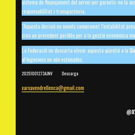
sistema de finançament del servei per garantir-ne la sos
responsabilitat i transparència.
“Aquesta decisió no només compromet l’estabilitat press
crea un precedent perillós per a la gestió econòmica mun
La Federació no descarta elevar aquesta qüestió a la
Si
al·legacions no són estimades.
20251001273AJNV
Descarga
xarxavendrellenca@gmail.com
@XV