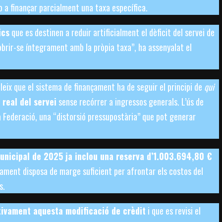
no a finançar parcialment una taxa específica.
ics
que es destinen a reduir artificialment el dèficit del servei de
obrir-se íntegrament amb la pròpia taxa”, ha assenyalat el
eix que el sistema de finançament ha de seguir el principi de
qui
 real del servei
sense recórrer a ingressos generals. L’ús de
a Federació, una “distorsió pressupostària” que pot generar
unicipal de 2025 ja inclou una reserva d’1.003.694,80 €
tament disposa de marge suficient per afrontar els costos del
s.
itivament aquesta modificació de crèdit
i que es revisi el