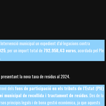
Intervenció municipal un expedient d’al·legacions contra
025
, per un import total de
792.958,43 euros
, acordada pel Ple
.
 presentant la nova taxa de residus al 2024.
rové dels
fons de participació en els tributs de l’Estat (PIE)
ei municipal de recollida i tractament de residus
. Des de la
sos principis legals i de bona gestió econòmica, ja que aquests