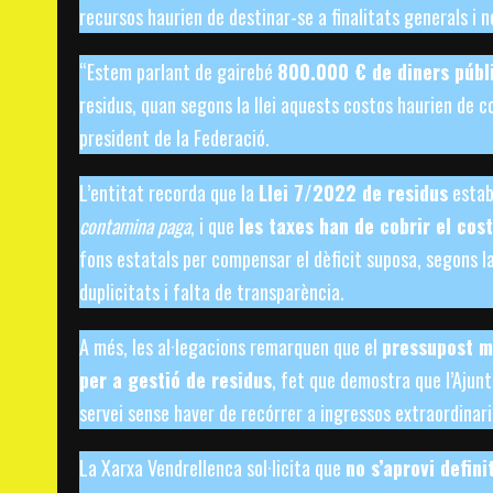
recursos haurien de destinar-se a finalitats generals i 
“Estem parlant de gairebé
800.000 € de diners públ
residus, quan segons la llei aquests costos haurien de c
president de la Federació.
L’entitat recorda que la
Llei 7/2022 de residus
establ
contamina paga
, i que
les taxes han de cobrir el cost
fons estatals per compensar el dèficit suposa, segons l
duplicitats i falta de transparència.
A més, les al·legacions remarquen que el
pressupost m
per a gestió de residus
, fet que demostra que l’Ajun
servei sense haver de recórrer a ingressos extraordinari
La Xarxa Vendrellenca sol·licita que
no s’aprovi defin