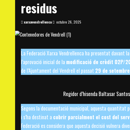
residus
xarxavendrellenca
octubre 26, 2025
La Federació Xarxa Vendrellenca ha presentat davant la 
l’aprovació inicial de la
modificació de crèdit 02P/2
de l’Ajuntament del Vendrell el passat
29 de setembre
Regidor d’hisenda Baltasar Santos
Segons la documentació municipal, aquesta quantitat p
i s’ha destinat a
cobrir parcialment el cost del serv
Federació es considera que aquesta decisió vulnera diver