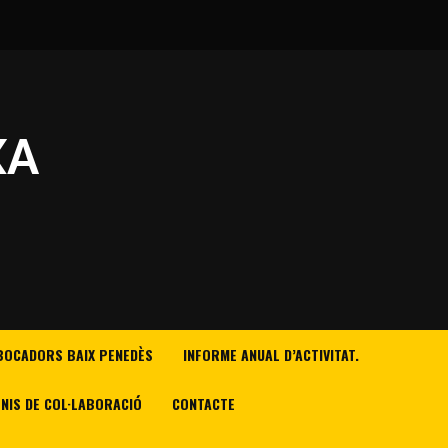
XA
BOCADORS BAIX PENEDÈS
INFORME ANUAL D’ACTIVITAT.
NIS DE COL·LABORACIÓ
CONTACTE