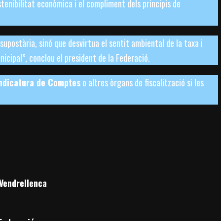
tenibilitat econòmica i el compliment dels principis de
upostària, sinó que desvirtua el sentit ambiental de la taxa i
icipal”, conclou el president de la Federació.
ndicatura de Comptes
o altres òrgans de fiscalització si les
endrellenca